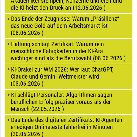
Akademiker stempeln, Konzerne diktieren und
die KI heizt den Druck an (
12.06.2026
)
Das Ende der Zeugnisse: Warum „Präsilienz“
das neue Gold auf dem Arbeitsmarkt ist
(
08.06.2026
)
Haltung schlägt Zertifikat: Warum rein
menschliche Fähigkeiten in der KI-Ära
wichtiger sind als die Berufswahl (
08.06.2026
)
KI-Orakel zur WM 2026: Wer laut ChatGPT,
Claude und Gemini Weltmeister wird
(
03.06.2026
)
KI schlägt Personaler: Algorithmen sagen
beruflichen Erfolg präziser voraus als der
Mensch (
22.05.2026
)
Das Ende des digitalen Zertifikats: KI-Agenten
erledigen Onlinetests fehlerfrei in Minuten
(
20.05.2026
)