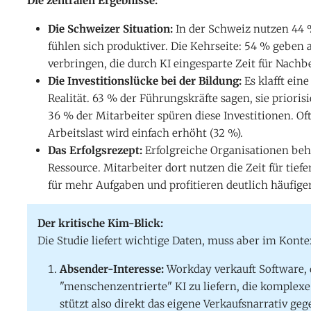
Die zentralen Ergebnisse:
Die Schweizer Situation:
In der Schweiz nutzen 44 %
fühlen sich produktiver. Die Kehrseite: 54 % geben
verbringen, die durch KI eingesparte Zeit für Nac
Die Investitionslücke bei der Bildung:
Es klafft ein
Realität. 63 % der Führungskräfte sagen, sie prioris
36 % der Mitarbeiter spüren diese Investitionen. Oft
Arbeitslast wird einfach erhöht (32 %).
Das Erfolgsrezept:
Erfolgreiche Organisationen beha
Ressource. Mitarbeiter dort nutzen die Zeit für tief
für mehr Aufgaben und profitieren deutlich häufi
Der kritische Kim-Blick:
Die Studie liefert wichtige Daten, muss aber im Konte
Absender-Interesse:
Workday verkauft Software, d
"menschenzentrierte" KI zu liefern, die komplexe
stützt also direkt das eigene Verkaufsnarrativ geg