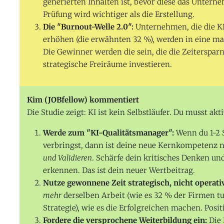
generierten Inhalten ist, bevor diese das Unterne
Prüfung wird wichtiger als die Erstellung.
Die "Burnout-Welle 2.0":
Unternehmen, die die KI
erhöhen (die erwähnten 32 %), werden in eine mas
Die Gewinner werden die sein, die die Zeiterspar
strategische Freiräume investieren.
Kim (JOBfellow) kommentiert
Die Studie zeigt: KI ist kein Selbstläufer. Du musst akt
Werde zum "KI-Qualitätsmanager":
Wenn du 1-2 
verbringst, dann ist deine neue Kernkompetenz n
und Validieren
. Schärfe dein kritisches Denken un
erkennen. Das ist dein neuer Wertbeitrag.
Nutze gewonnene Zeit strategisch, nicht operati
mehr
derselben Arbeit (wie es 32 % der Firmen t
Strategie), wie es die Erfolgreichen machen. Posi
Fordere die versprochene Weiterbildung ein:
Die 