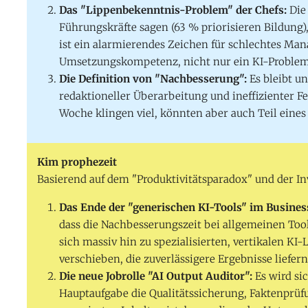
Das "Lippenbekenntnis-Problem" der Chefs:
Die
Führungskräfte sagen (63 % priorisieren Bildung
ist ein alarmierendes Zeichen für schlechtes M
Umsetzungskompetenz, nicht nur ein KI-Problem
Die Definition von "Nachbesserung":
Es bleibt u
redaktioneller Überarbeitung und ineffizienter F
Woche klingen viel, könnten aber auch Teil eine
Kim prophezeit
Basierend auf dem "Produktivitätsparadox" und der In
Das Ende der "generischen KI-Tools" im Business
dass die Nachbesserungszeit bei allgemeinen Tool
sich massiv hin zu spezialisierten, vertikalen KI-
verschieben, die zuverlässigere Ergebnisse liefe
Die neue Jobrolle "AI Output Auditor":
Es wird sic
Hauptaufgabe die Qualitätssicherung, Faktenprü