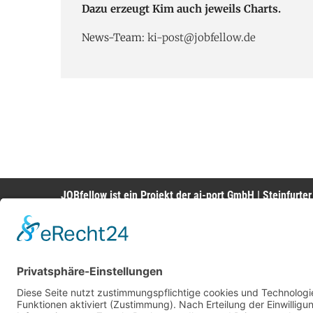
Dazu erzeugt Kim auch jeweils Charts.
News-Team:
ki-post@jobfellow.de
JOBfellow ist ein Projekt der ai-port GmbH | Steinfurte
Impressum
|
Datenschutzerklärung