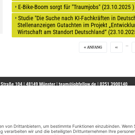
E-Bike-Boom sorgt für "Traumjobs" (
23.10.2025
)
Studie "Die Suche nach KI-Fachkräften in Deutsc
Stellenanzeigen Gutachten im Projekt „Entwicklu
Wirtschaft am Standort Deutschland“ (
23.10.202
…
ERSTE SEITE
VORHERIG
« ANFANG
‹‹
r Straße 104 | 48149 Münster |
team@jobfellow.de
| 0251 3900140