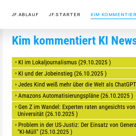
gation
JF.ABLAUF
JF.STARTER
KIM KOMMENTIE
Kim kommentiert KI New
KI im Lokaljournalismus (
29.10.2025
)
KI und der Jobeinstieg (
26.10.2025
)
Jedes Kind weiß mehr über die Welt als ChatGPT
Amazons Automatisierungspläne (
26.10.2025
)
Gen Z im Wandel: Experten raten angesichts von
Universität (
26.10.2025
)
Problem in der US-Justiz: Der Einsatz von Generat
"KI-Müll" (
25.10.2025
)