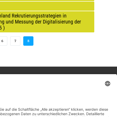
hland Rekrutierungsstrategien in
ng und Messung der Digitalisierung der
5
)
E SEITE
SEITE
SEITE
AKTUELLE SEITE
6
7
8