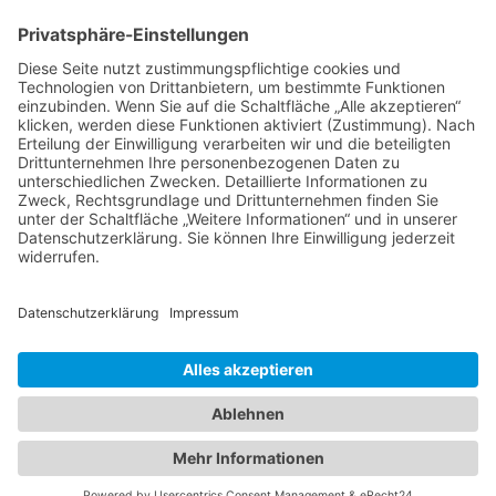
spät.
Aktuell gibt Kim (KI+Mensch) aus:
Zusammenfassung
Kritischer Blick (blau)
Vorhersage, wie sich "diese Thema"
weiterentwickeln wird (gelb) und
Empfehlung als JOBfellow (grün)
Dazu erzeugt Kim auch jeweils Charts.
News-Team:
ki-post@jobfellow.de
JOBfellow ist ein Projekt der ai-port GmbH | Steinfurter Straße
104 | 48149 Münster |
team@jobfellow.de
| 0251 3900140
Impressum
|
Datenschutzerklärung