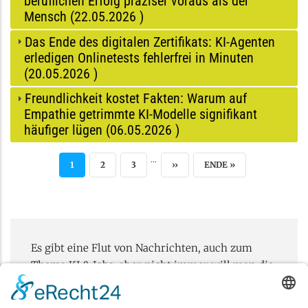
beruflichen Erfolg präziser voraus als der
Mensch (
22.05.2026
)
Das Ende des digitalen Zertifikats: KI-Agenten
erledigen Onlinetests fehlerfrei in Minuten
(
20.05.2026
)
Freundlichkeit kostet Fakten: Warum auf
Empathie getrimmte KI-Modelle signifikant
häufiger lügen (
06.05.2026
)
…
AKTUELLE SEITE
SEITE
SEITE
NÄCHSTE SEITE
LETZTE SEITE
1
2
3
››
ENDE »
Es gibt eine Flut von Nachrichten, auch zum
Thema KI & Jobs, aber nicht immer will man die
News komplett lesen. Aber das weiß man oft
erst, wenn man den Artikel gelesen hat, also zu