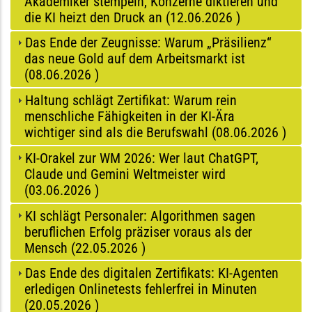
Akademiker stempeln, Konzerne diktieren und
die KI heizt den Druck an (
12.06.2026
)
Das Ende der Zeugnisse: Warum „Präsilienz“
das neue Gold auf dem Arbeitsmarkt ist
(
08.06.2026
)
Haltung schlägt Zertifikat: Warum rein
menschliche Fähigkeiten in der KI-Ära
wichtiger sind als die Berufswahl (
08.06.2026
)
KI-Orakel zur WM 2026: Wer laut ChatGPT,
Claude und Gemini Weltmeister wird
(
03.06.2026
)
KI schlägt Personaler: Algorithmen sagen
beruflichen Erfolg präziser voraus als der
Mensch (
22.05.2026
)
Das Ende des digitalen Zertifikats: KI-Agenten
erledigen Onlinetests fehlerfrei in Minuten
(
20.05.2026
)