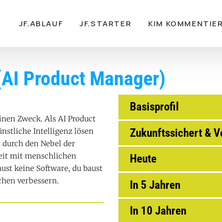
gation
JF.ABLAUF
JF.STARTER
KIM KOMMENTIE
(AI Product Manager)
Basisprofil
inen Zweck. Als AI Product
Zukunftssichert & 
nstliche Intelligenz lösen
t durch den Nebel der
eit mit menschlichen
Heute
ust keine Software, du baust
chen verbessern.
In 5 Jahren
In 10 Jahren