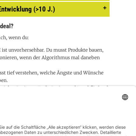
Entwicklung (>10 J.)
ideal?
dich, wenn du:
 ist unvorhersehbar. Du musst Produkte bauen,
tionieren, wenn der Algorithmus mal daneben
st tief verstehen, welche Ängste und Wünsche
ben.
richst Business, Tech, Design und Legal fließend.
t jedes Problem braucht eine KI-Lösung. Du bist
agt, wenn eine einfache Regel reicht.