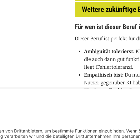
Weitere zukünftige 
Für wen ist dieser Beruf 
Dieser Beruf ist perfekt für 
Ambiguität tolerierst:
KI
die auch dann gut funk
liegt (Fehlertoleranz).
Empathisch bist:
Du mus
Nutzer gegenüber KI ha
Ein Generalist bist:
Du sp
Nein sagen kannst:
Nich
derjenige, der "Stopp" s
r Straße 104 | 48149 Münster |
team@jobfellow.de
| 0251 3900140