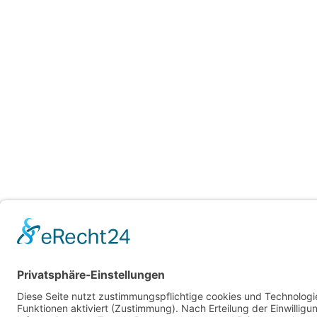
JOBfellow ist ein Projekt der ai-port GmbH | Steinfurte
Impressum
|
Datenschutzerklärung