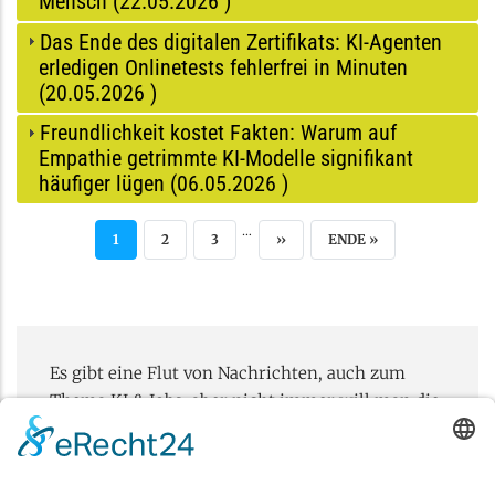
Mensch (
22.05.2026
)
Das Ende des digitalen Zertifikats: KI-Agenten
erledigen Onlinetests fehlerfrei in Minuten
(
20.05.2026
)
Freundlichkeit kostet Fakten: Warum auf
Empathie getrimmte KI-Modelle signifikant
häufiger lügen (
06.05.2026
)
…
AKTUELLE SEITE
SEITE
SEITE
NÄCHSTE SEITE
LETZTE SEITE
1
2
3
››
ENDE »
Es gibt eine Flut von Nachrichten, auch zum
Thema KI & Jobs, aber nicht immer will man die
News komplett lesen. Aber das weiß man oft
erst, wenn man den Artikel gelesen hat, also zu
spät.