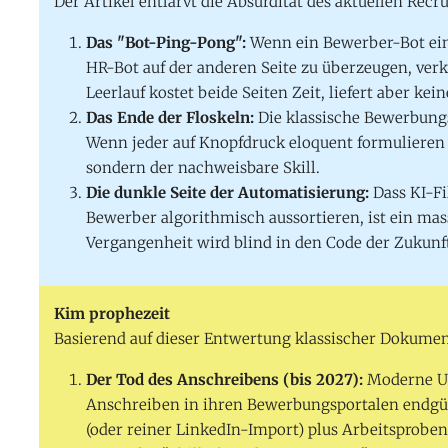
Der Artikel entlarvt die Absurdität des aktuellen Recr
Das "Bot-Ping-Pong":
Wenn ein Bewerber-Bot ein
HR-Bot auf der anderen Seite zu überzeugen, ver
Leerlauf kostet beide Seiten Zeit, liefert aber kei
Das Ende der Floskeln:
Die klassische Bewerbungsl
Wenn jeder auf Knopfdruck eloquent formulieren 
sondern der nachweisbare Skill.
Die dunkle Seite der Automatisierung:
Dass KI-Fi
Bewerber algorithmisch aussortieren, ist ein mass
Vergangenheit wird blind in den Code der Zukunf
Kim prophezeit
Basierend auf dieser Entwertung klassischer Dokumen
Der Tod des Anschreibens (bis 2027):
Moderne Un
Anschreiben in ihren Bewerbungsportalen endgült
(oder reiner LinkedIn-Import) plus Arbeitsprobe