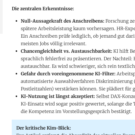
Die zentralen Erkenntnisse:
Null-Aussagekraft des Anschreibens:
Forschung zei
spätere Arbeitsleistung kaum vorhersagen. HR-Expe
Ein Anschreiben prüfe lediglich, ob jemand gut darin
meisten Jobs völlig irrelevant.
Chancengleichheit vs. Austauschbarkeit:
KI hilft B
sprachlich fehlerfrei zu präsentieren. Der Nachtei
austauschbar. Es wird schwieriger, sich rein textli
Gefahr durch voreingenommene KI-Filter:
Arbeitsp
automatisierte Auswahlverfahren Diskriminierung (z
Postleitzahlen) verstärken können. Sie plädiert für g
KI-Nutzung ist längst akzeptiert:
Selbst DAX-Konzer
KI-Einsatz wird sogar positiv gewertet, solange die
die Kompetenz im Vorstellungsgespräch bestätigt.
Der kritische Kim-Blick: