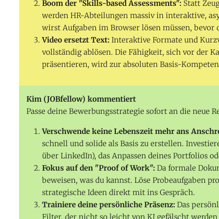
Boom der "Skills-based Assessments":
Statt Zeug
werden HR-Abteilungen massiv in interaktive, as
wirst Aufgaben im Browser lösen müssen, bevor 
Video ersetzt Text:
Interaktive Formate und Kurz
vollständig ablösen. Die Fähigkeit, sich vor der 
präsentieren, wird zur absoluten Basis-Kompeten
Kim (JOBfellow) kommentiert
Passe deine Bewerbungsstrategie sofort an die neue Re
Verschwende keine Lebenszeit mehr ans Anschr
schnell und solide als Basis zu erstellen. Investi
über LinkedIn), das Anpassen deines Portfolios od
Fokus auf den "Proof of Work":
Da formale Dokum
beweisen, was du kannst. Löse Probeaufgaben proa
strategische Ideen direkt mit ins Gespräch.
Trainiere deine persönliche Präsenz:
Das persönl
Filter, der nicht so leicht von KI gefälscht wer