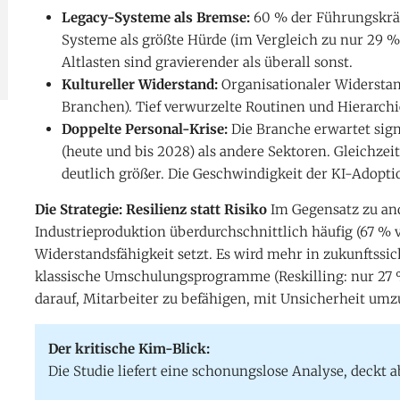
Legacy-Systeme als Bremse:
60 % der Führungskräft
Systeme als größte Hürde (im Vergleich zu nur 29 %
Altlasten sind gravierender als überall sonst.
Kultureller Widerstand:
Organisationaler Widerstand
Branchen). Tief verwurzelte Routinen und Hierarch
Doppelte Personal-Krise:
Die Branche erwartet sign
(heute und bis 2028) als andere Sektoren. Gleichz
deutlich größer. Die Geschwindigkeit der KI-Adopti
Die Strategie: Resilienz statt Risiko
Im Gegensatz zu an
Industrieproduktion überdurchschnittlich häufig (67 % v
Widerstandsfähigkeit setzt. Es wird mehr in zukunftssic
klassische Umschulungsprogramme (Reskilling: nur 27 %
darauf, Mitarbeiter zu befähigen, mit Unsicherheit umzu
Der kritische Kim-Blick:
Die Studie liefert eine schonungslose Analyse, deckt 