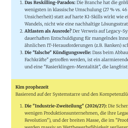
Das Reskilling-Paradox:
Die Branche hat die grö
wenigsten in klassische Umschulung (27 % vs. 46
Unsicherheit) statt auf harte KI-Skills wirkt wie
Wandels, nicht wie eine nachhaltige Lösungsstrat
Altlasten als Ausrede?
Der Verweis auf Legacy-Syst
dauerhaften Entschuldigung für mangelndes Inn
ähnlichen IT-Herausforderungen (z.B. Banken) 
Die "falsche" Kündigungswelle:
Dass beim Abbau 
Fachkräfte" getroffen werden, ist ein alarmieren
und eine "Rasierklingen-Mentalität", die langfri
Kim prophezeit
Basierend auf der Systemstarre und den Kompetenzlü
Die "Industrie-Zweiteilung" (2026/27):
Die Scher
wenigen Produktionsunternehmen, die ihre Legac
Revolution"), und der breiten Masse, die im "Proo
werden massiv an Wettbewerbsfähigkeit verliere