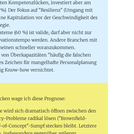
ßten Kompetenzlücken, investiert aber am
 %). Der Fokus auf "Resilienz" (Umgang mit
 eine Kapitulation vor der Geschwindigkeit des
egie.
eme (60 %) ist valide, darf aber nicht zur
ovationstempo werden. Andere Branchen mit
scheinen schneller voranzukommen.
von Überkapazitäten "häufig die falschen
des Zeichen für mangelhafte Personalplanung
stig Know-how vernichtet.
cken wage ich diese Prognose:
e wird sich dramatisch öffnen zwischen den
y-Probleme radikal lösen ("Brownfield-
f-of-Concept"-Sumpf stecken bleibt. Letztere
n, insbesondere gegenüber agileren