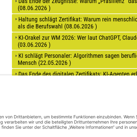
Das Ende der Zeugnisse: Warum „Präsilienz“ das
(
08.06.2026
)
Haltung schlägt Zertifikat: Warum rein menschlic
als die Berufswahl (
08.06.2026
)
KI-Orakel zur WM 2026: Wer laut ChatGPT, Claud
(
03.06.2026
)
KI schlägt Personaler: Algorithmen sagen berufli
Mensch (
22.05.2026
)
Das Ende des digitalen Zertifikats: KI-Agenten er
(
20.05.2026
)
Freundlichkeit kostet Fakten: Warum auf Empathi
häufiger lügen (
06.05.2026
)
…
AKTUELLE SEITE
SEITE
SEITE
1
2
3