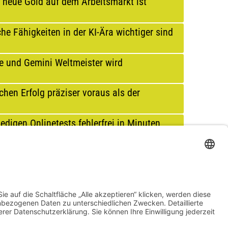
 neue Gold auf dem Arbeitsmarkt ist
he Fähigkeiten in der KI-Ära wichtiger sind
e und Gemini Weltmeister wird
chen Erfolg präziser voraus als der
ledigen Onlinetests fehlerfrei in Minuten
e getrimmte KI-Modelle signifikant
NÄCHSTE SEITE
LETZTE SEITE
››
ENDE »