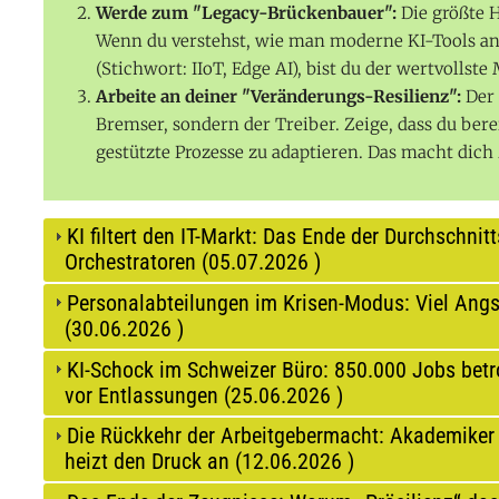
Werde zum "Legacy-Brückenbauer":
Die größte H
Wenn du verstehst, wie man moderne KI-Tools a
(Stichwort: IIoT, Edge AI), bist du der wertvollste
Arbeite an deiner "Veränderungs-Resilienz":
Der 
Bremser, sondern der Treiber. Zeige, dass du bere
gestützte Prozesse zu adaptieren. Das macht dich 
KI filtert den IT-Markt: Das Ende der Durchschnit
Orchestratoren (
05.07.2026
)
Personalabteilungen im Krisen-Modus: Viel Angst
(
30.06.2026
)
KI-Schock im Schweizer Büro: 850.000 Jobs betro
vor Entlassungen (
25.06.2026
)
Die Rückkehr der Arbeitgebermacht: Akademiker 
heizt den Druck an (
12.06.2026
)